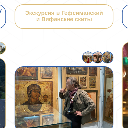
у
Экскурсия в Гефсиманский
и Вифанские скиты