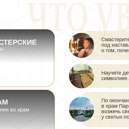
Смастерите
СТЕРСКИЕ
под наста
ры
о том, поч
Научите де
символике.
По окончан
АМ
в храм Пар
ния во храм
возжечь св
у святых п