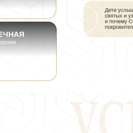
Дети услыш
святых и у
и почему 
покровител
ЕЧНАЯ
ерская