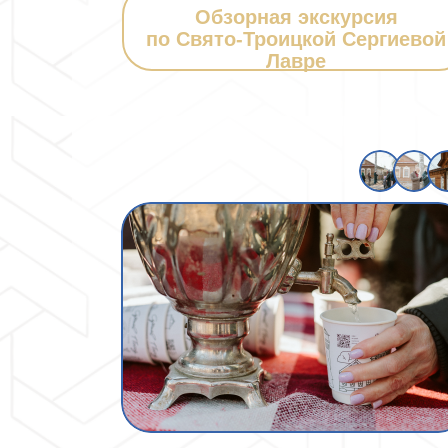
Обзорная экскурсия
по Свято-Троицкой Сергиевой
Лавре