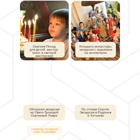
Сергиев Посад
Услышать монастырь:
для детей: мастер-
экскурсия с подъёмом
класс в свечной
на колокольню
мастерской
Обзорная экскурсия
По стопам Сергия.
по Свято-Троицкой
Экскурсия в Радонеж
Сергиевой Лавре
и Хотьково
сезонная экскурсия
старт 01 декабря