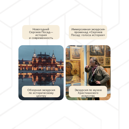
Новогодний
Иммерсивная экскурсия-
Сергиев Посад—
променад «Сергиев
история
Посад: голоса истории»
и современность
Обзорная экскурсия
Экскурсия по музею
по историческому
Христианского
центру
искусства