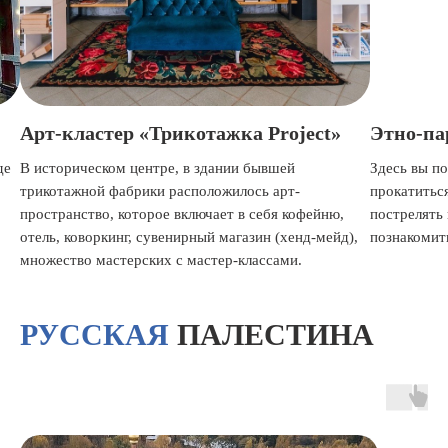
Project»
Этно-парк «Кочевник»
вшей
Здесь вы познакомитесь с бытом кочевых народов,
арт-
прокатиться на верблюде и собачий упряжке,
бя кофейню,
пострелять из лука, заночевать в юрте,
 (хенд-мейд),
познакомиться с кухней разных народов.
сами.
РУССКАЯ
ПАЛЕСТИНА