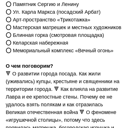
⭕️ Памятник Сергию и Ленину
⭕️ Ул. Карла Маркса (посадский Арбат)
⭕️ Арт-пространство «Трикотажка»
⭕️ Мастерская матрешек и местных художников
⭕️ Блинная горка (смотровая площадка)
⭕️ Келарская набережная
⭕️ Мемориальный комплекс «Вечный огонь»
О чем поговорим?
🔻 О развитии города посада. Как жили
(уживались) купцы, крестьяне и священники на
территории города. 🔻 Как влияла на развитие
Лавра и ее крепостные стены. Почему ее не
удалось взять полякам и как отразилась
Великая отечественная война 🔻 О феномене
«игрушечной столицы», потому что здесь
появилась матрешка, богородская игрушка и